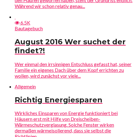
den Haufen geworfen haben, steht der Grundriss endlich.
Während wir schon relativ genau...
6.5K
Bautagebuch
August 2016 Wer suchet der
findet?!
Wer einmal den irrsinnigen Entschluss gefasst hat, seiner
Familie ein eigenes Dach über dem Kopf errichten zu
wollen, wird zunächst vor viele...
Allgemein
Richtig Energiesparen
Wirkliches Einsparen von Energie funktioniert bei
Häusern erst mit Hilfe von Dreischeiben-
Wärmeschutzverglasung. Solche Fenster wirken
dermaßen wärmeisolierend, dass sie selbst die
Richtlinien...